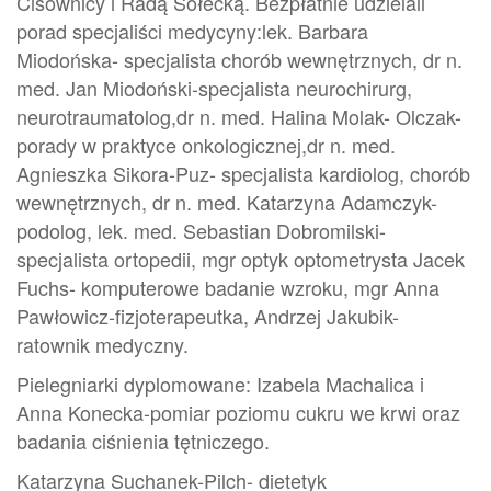
Cisownicy i Radą Sołecką. Bezpłatnie udzielali
porad specjaliści medycyny:lek. Barbara
Miodońska- specjalista chorób wewnętrznych, dr n.
med. Jan Miodoński-specjalista neurochirurg,
neurotraumatolog,dr n. med. Halina Molak- Olczak-
porady w praktyce onkologicznej,dr n. med.
Agnieszka Sikora-Puz- specjalista kardiolog, chorób
wewnętrznych, dr n. med. Katarzyna Adamczyk-
podolog, lek. med. Sebastian Dobromilski-
specjalista ortopedii, mgr optyk optometrysta Jacek
Fuchs- komputerowe badanie wzroku, mgr Anna
Pawłowicz-fizjoterapeutka, Andrzej Jakubik-
ratownik medyczny.
Pielegniarki dyplomowane: Izabela Machalica i
Anna Konecka-pomiar poziomu cukru we krwi oraz
badania ciśnienia tętniczego.
Katarzyna Suchanek-Pilch- dietetyk